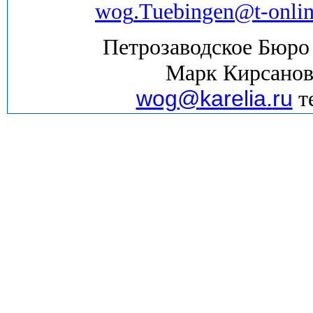
wog
.
Tuebingen
@
t
-
onli
Петрозаводское Бюро
Марк Кирсанов
wog
@
karelia
.
ru
те